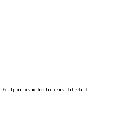
2,000
asset & image downloads / month
Final price in your local currency at checkout.