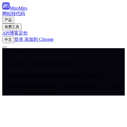
MiroMiro
网站转代码
产品
免费工具
API
博客
定价
登录
添加到 Chrome
中文
60 天退款保障 · 无订阅
Pay once. Use it forever.
加入每周节省数小时的设计师和开发者。随时取消。
60 天退款保障
未来每次更新，永久免费
免费试用，无需信用
卡
20,000+ 设计师与开发者