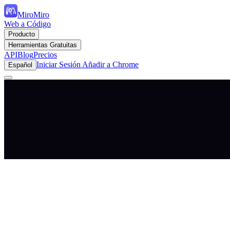
MiroMiro
Web a Código
Producto
Herramientas Gratuitas
API
Blog
Precios
Iniciar Sesión
Añadir a Chrome
Español